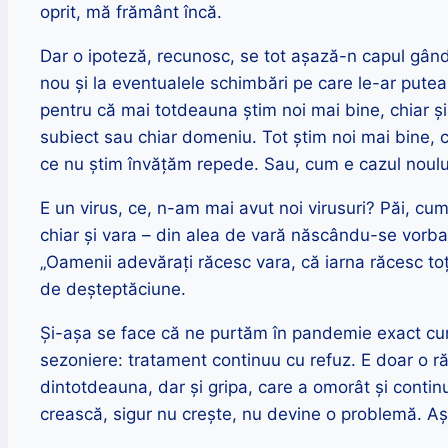
oprit, mă frământ încă.
Dar o ipoteză, recunosc, se tot așază-n capul gând
nou și la eventualele schimbări pe care le-ar putea
pentru că mai totdeauna știm noi mai bine, chiar ș
subiect sau chiar domeniu. Tot știm noi mai bine, c
ce nu știm învățăm repede. Sau, cum e cazul noulu
E un virus, ce, n-am mai avut noi virusuri? Păi, cu
chiar și vara – din alea de vară născându-se vorb
„Oamenii adevărați răcesc vara, că iarna răcesc toți 
de deșteptăciune.
Și-așa se face că ne purtăm în pandemie exact cum
sezoniere: tratament continuu cu refuz. E doar o ră
dintotdeauna, dar și gripa, care a omorât și conti
crească, sigur nu crește, nu devine o problemă. Aș