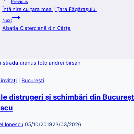
Navigare
Previous
Întâlnire cu țara mea | Țara Făgărașului
în
Next
articole
Abația Cisterciană din Cârța
invitaţi
|
București
le distrugeri și schimbări din Bucureșt
escu
el Ionescu
05/10/2019
23/03/2026