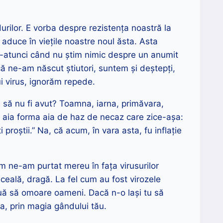
urilor. E vorba despre rezistența noastră la
 aduce în viețile noastre noul ăsta. Asta
i-atunci când nu știm nimic despre un anumit
ă ne-am născut știutori, suntem și deștepți,
i virus, ignorăm repede.
m să nu fi avut? Toamna, iarna, primăvara,
a aia forma aia de haz de necaz care zice-așa:
proștii.” Na, că acum, în vara asta, fu inflație
 ne-am purtat mereu în fața virusurilor
ceală, dragă. La fel cum au fost virozele
nuă să omoare oameni. Dacă n-o lași tu să
a, prin magia gândului tău.