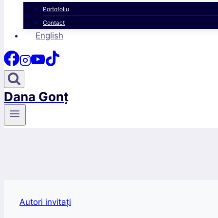
Portofoliu
Contact
English
Dana Gonț
Autori invitaţi