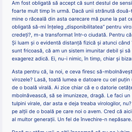
Am fost obligată să accept că sunt destul de sensi
foarte mult timp în urmă. Dacă unii strănută două-tre
mine o răceală din asta oarecare mă pune la pat c
obligată să-mi înțeleg „disponibilitatea” pentru vir
credeți?, m-a transformat într-o ciudată. Pentru că
Și luam și o evidentă distanță fizică și atunci când
sunt fricoasă, că am un sistem imunitar debil și să 
exagerez adică. Ei, nu-i nimic, în timp, chiar și biz
Asta pentru că, la noi, e ceva firesc să-mbolnăveș
virozele? Lasă, toată lumea e datoare cu cel puțin u
de o boală virală. Ai zice chiar că e o datorie cetăț
mbolnăvească, să se imunizeze, dragă. Le faci un
tulpini virale, dar asta e deja treaba virologilor, nu
pe alții de o boală pe care noi o avem. Cred că ai
al multor generații. Un fel de învechire-n nepăsare