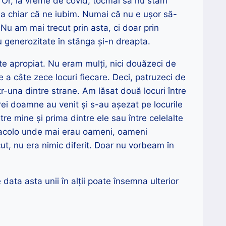
 Or, la vreme de covid, tocmai să nu stăm
 ba chiar că ne iubim. Numai că nu e ușor să-
Nu am mai trecut prin asta, ci doar prin
u generozitate în stânga și-n dreapta.
te apropiat. Nu eram mulți, nici douăzeci de
 a câte zece locuri fiecare. Deci, patruzeci de
r-una dintre strane. Am lăsat două locuri între
rei doamne au venit și s-au așezat pe locurile
tre mine și prima dintre ele sau între celelalte
t acolo unde mai erau oameni, oameni
ut, nu era nimic diferit. Doar nu vorbeam în
data asta unii în alții poate însemna ulterior