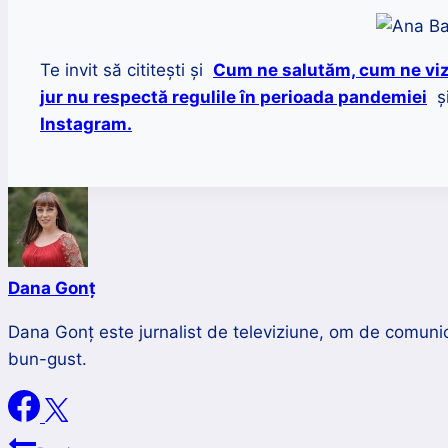
Te invit să cititești și
Cum ne salutăm, cum ne viz
jur nu respectă regulile în perioada pandemiei
și
Instagram.
Dana Gonț
Dana Gonț este jurnalist de televiziune, om de comunica
bun-gust.