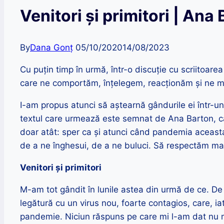
Venitori și primitori | Ana
By
Dana Gonț
05/10/2020
14/08/2023
Cu puțin timp în urmă, într-o discuție cu scriitoar
care ne comportăm, înțelegem, reacționăm și ne m
I-am propus atunci să aștearnă gândurile ei într-un 
textul care urmează este semnat de Ana Barton, că
doar atât: sper ca și atunci când pandemia aceasta v
de a ne înghesui, de a ne buluci. Să respectăm mai 
Venitori și primitori
M-am tot gândit în lunile astea din urmă de ce. De
legătură cu un virus nou, foarte contagios, care, ia
pandemie. Niciun răspuns pe care mi l-am dat nu 