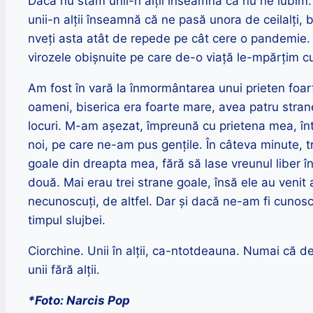
Dacă nu stăm unii-n alții înseamnă că nu ne iubim.
unii-n alții înseamnă că ne pasă unora de ceilalți,
nveți asta atât de repede pe cât cere o pandemie. 
virozele obișnuite pe care de-o viață le-mpărțim c
Am fost în vară la înmormântarea unui prieten foar
oameni, biserica era foarte mare, avea patru strane
locuri. M-am așezat, împreună cu prietena mea, înt
noi, pe care ne-am pus gențile. În câteva minute, t
goale din dreapta mea, fără să lase vreunul liber în
două. Mai erau trei strane goale, însă ele au veni
necunoscuți, de altfel. Dar și dacă ne-am fi cunosc
timpul slujbei.
Ciorchine. Unii în alții, ca-ntotdeauna. Numai că de 
unii fără alții.
*Foto: Narcis Pop