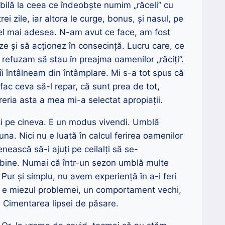
bilă la ceea ce îndeobște numim „răceli” cu
i zile, iar altora le curge, bonus, și nasul, pe
el mai adesea. N-am avut ce face, am fost
oze și să acționez în consecință. Lucru care, ce
 refuzam să stau în preajma oamenilor „răciți”.
 îi întâlneam din întâmplare. Mi s-a tot spus că
fac ceva să-l repar, că sunt prea de tot,
areria asta a mea mi-a selectat apropiații.
ti pe cineva. E un modus vivendi. Umblă
na. Nici nu e luată în calcul ferirea oamenilor
enească să-i ajuți pe ceilalți să se-
 bine. Numai că într-un sezon umblă multe
? Pur și simplu, nu avem experiență în a-i feri
ci e miezul problemei, un comportament vechi,
. Cimentarea lipsei de păsare.