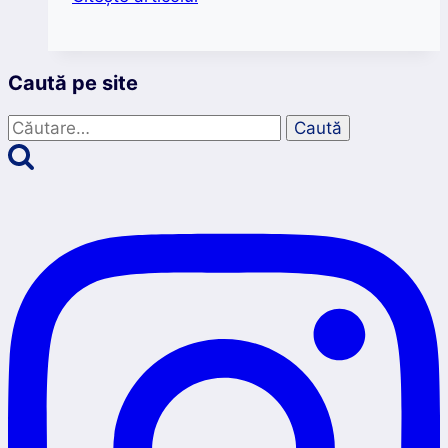
din
Laponia
suedeză
Caută pe site
care
te
Caută
cazează
după:
în
copac