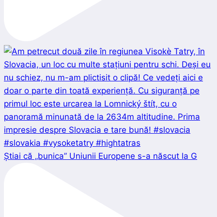
Știai că „bunica” Uniunii Europene s-a născut la G