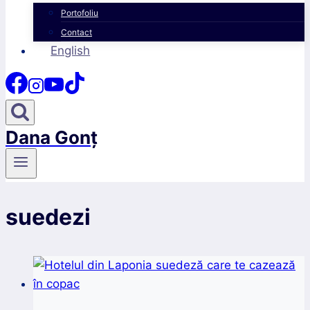
Portofoliu
Contact
English
Dana Gonț
suedezi