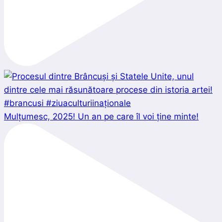
Mulțumesc, 2025! Un an pe care îl voi ține minte!