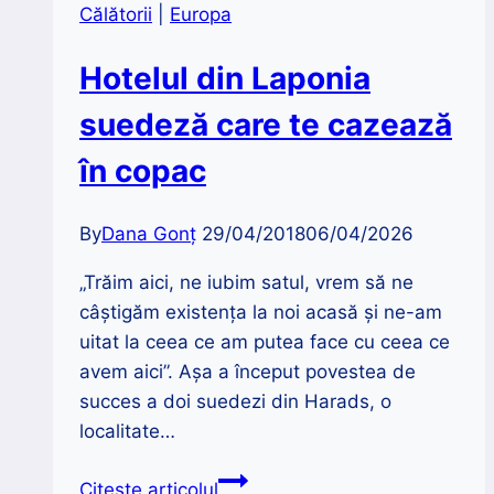
Călătorii
|
Europa
Hotelul din Laponia
suedeză care te cazează
în copac
By
Dana Gonț
29/04/2018
06/04/2026
„Trăim aici, ne iubim satul, vrem să ne
câștigăm existența la noi acasă și ne-am
uitat la ceea ce am putea face cu ceea ce
avem aici”. Aşa a început povestea de
succes a doi suedezi din Harads, o
localitate…
Hotelul
Citește articolul