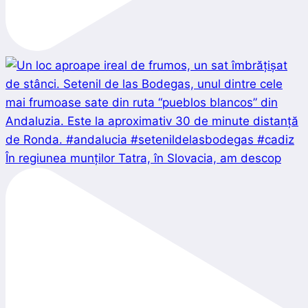
În regiunea munților Tatra, în Slovacia, am descop