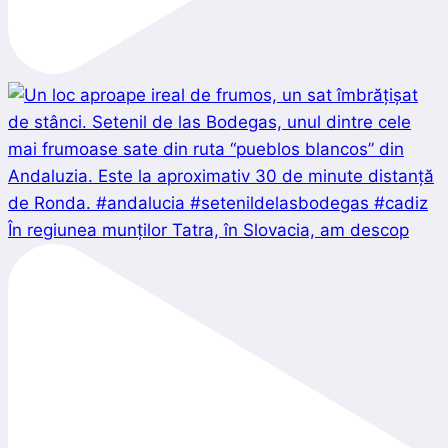
În regiunea munților Tatra, în Slovacia, am descop