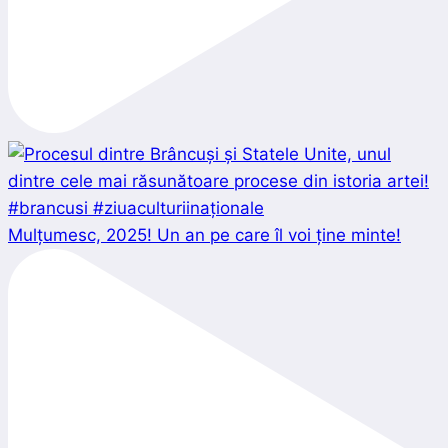
Mulțumesc, 2025! Un an pe care îl voi ține minte!