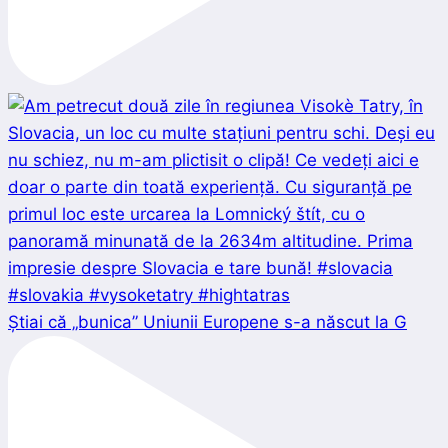
Știai că „bunica” Uniunii Europene s-a născut la G