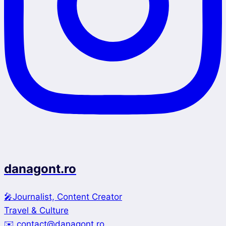
danagont.ro
🎤Journalist, Content Creator
Travel & Culture
✉️ contact@danagont.ro