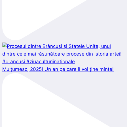
Mulțumesc, 2025! Un an pe care îl voi ține minte!