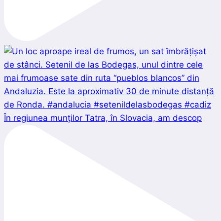
În regiunea munților Tatra, în Slovacia, am descop