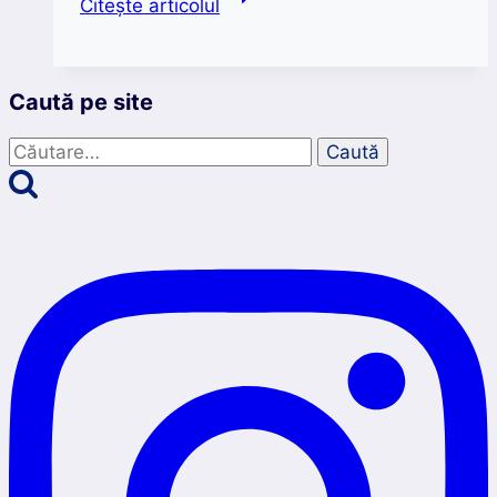
Citește articolul
Liiceanu
despre
corectitudinea
Caută pe site
politică
și
Caută
politica
după:
fără
corectitudine