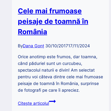
Cele mai frumoase
peisaje de toamnă în
România
By
Dana Gonț
30/10/2017
17/11/2024
Orice anotimp este frumos, dar toamna,
când păduriel sunt un curcubeu,
spectacolul naturii e divin! Am selectat
pentru voi câteva dintre cele mai frumoase
peisaje de toamnă în România, surprinse
de fotografi pe care îi apreciez.
Cele
Citește articolul
mai