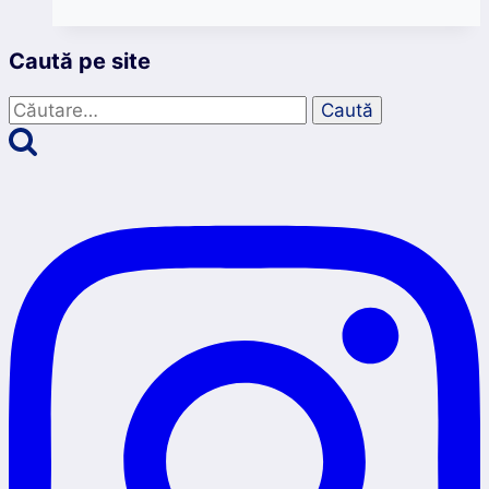
frumoase
peisaje
Caută pe site
de
toamnă
Caută
în
după:
România