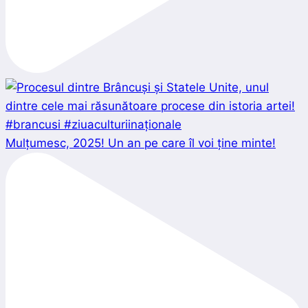
Mulțumesc, 2025! Un an pe care îl voi ține minte!