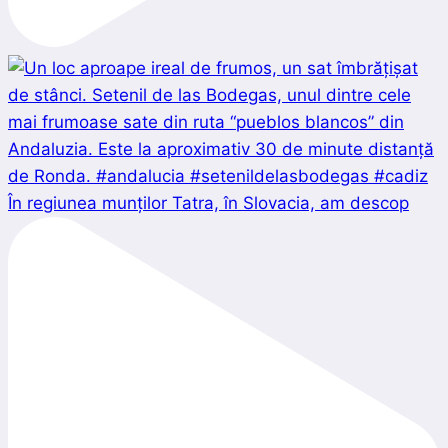
În regiunea munților Tatra, în Slovacia, am descop