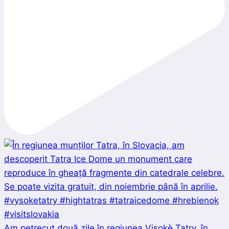
Am petrecut două zile în regiunea Visokè Tatry, în