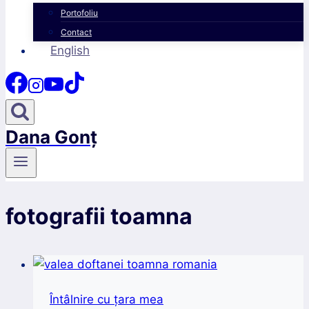
Portofoliu
Contact
English
Dana Gonț
fotografii toamna
Întâlnire cu țara mea