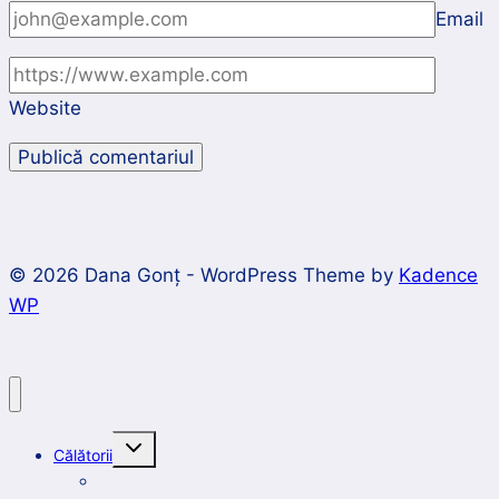
Email
Website
© 2026 Dana Gonț - WordPress Theme by
Kadence
WP
Toggle
Călătorii
child
menu
Întâlnire cu țara mea