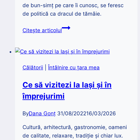
de bun-simț pe care îi cunosc, se feresc
de politică ca dracul de tămâie.
Marțea
Citește articolul
neagră.
Unde
ești
tu,
Călătorii
|
Întâlnire cu țara mea
dulce
demnitate?
Ce să vizitezi la Iași și în
împrejurimi
By
Dana Gonț
31/08/2022
16/03/2026
Cultură, arhitectură, gastronomie, oameni
de calitate, relaxare, tradiție și chiar lux.