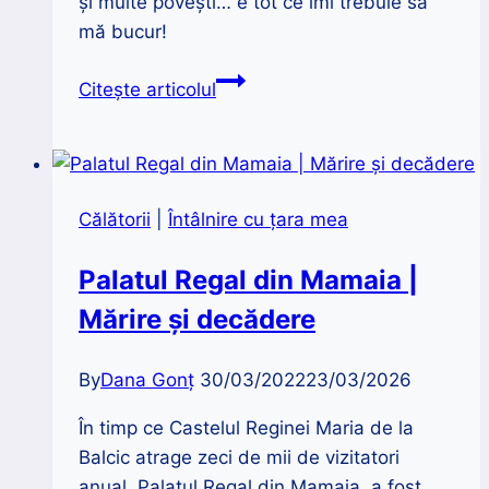
şi multe poveşti… e tot ce îmi trebuie să
mă bucur!
Întâlnire
Citește articolul
cu
țara
mea
|
Călătorii
|
Întâlnire cu țara mea
Muzeul
Haszmann
Palatul Regal din Mamaia |
Pál
Mărire și decădere
din
Cernat
By
Dana Gonț
30/03/2022
23/03/2026
În timp ce Castelul Reginei Maria de la
Balcic atrage zeci de mii de vizitatori
anual, Palatul Regal din Mamaia, a fost