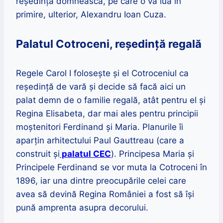
reședința domnească, pe care o va lua în
primire, ulterior, Alexandru Ioan Cuza.
Palatul Cotroceni, reședință regală
Regele Carol I folosește și el Cotroceniul ca
reședință de vară și decide să facă aici un
palat demn de o familie regală, atât pentru el și
Regina Elisabeta, dar mai ales pentru principii
moștenitori Ferdinand și Maria. Planurile îi
aparțin arhitectului Paul Gauttreau (care a
construit și
palatul CEC
). Principesa Maria şi
Principele Ferdinand se vor muta la Cotroceni în
1896, iar una dintre preocupările celei care
avea să devină Regina României a fost să îşi
pună amprenta asupra decorului.