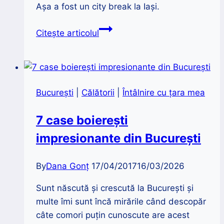
Așa a fost un city break la Iași.
Ce
Citește articolul
să
vizitezi
la
Iași
București
|
Călătorii
|
Întâlnire cu țara mea
și
în
7 case boierești
împrejurimi
impresionante din București
By
Dana Gonț
17/04/2017
16/03/2026
Sunt născută și crescută la București și
multe îmi sunt încă mirările când descopăr
câte comori puțin cunoscute are acest