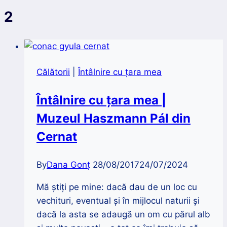
2
Călătorii
|
Întâlnire cu țara mea
Întâlnire cu țara mea |
Muzeul Haszmann Pál din
Cernat
By
Dana Gonț
28/08/2017
24/07/2024
Mă ştiţi pe mine: dacă dau de un loc cu
vechituri, eventual şi în mijlocul naturii şi
dacă la asta se adaugă un om cu părul alb