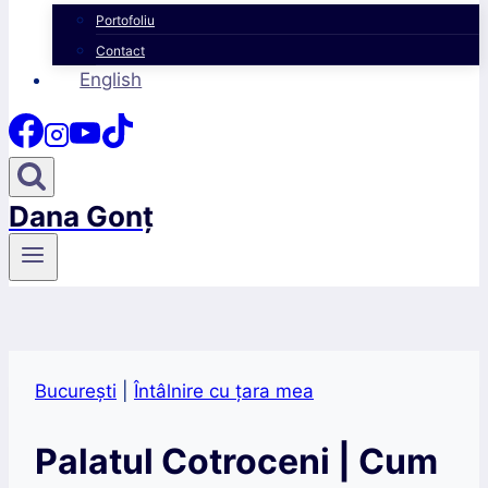
Portofoliu
Contact
English
Dana Gonț
București
|
Întâlnire cu țara mea
Palatul Cotroceni | Cum