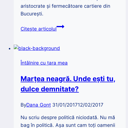
aristocrate și fermecătoare cartiere din
București.
Casa
Citește articolul
în
formă
de
pian
Întâlnire cu țara mea
din
Cotroceni
Marțea neagră. Unde ești tu,
dulce demnitate?
By
Dana Gonț
31/01/2017
12/02/2017
Nu scriu despre politică niciodată. Nu mă
bag în politică. Așa sunt cam toți oamenii