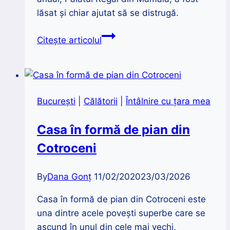
lăsat și chiar ajutat să se distrugă.
Palatul
Citește articolul
Regal
din
Mamaia
|
București
|
Călătorii
|
Întâlnire cu țara mea
Mărire
și
Casa în formă de pian din
decădere
Cotroceni
By
Dana Gonț
11/02/2020
23/03/2026
Casa în formă de pian din Cotroceni este
una dintre acele povești superbe care se
ascund în unul din cele mai vechi,