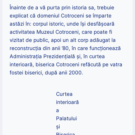
Înainte de a vă purta prin istoria sa, trebuie
explicat că domeniul Cotroceni se împarte
astăzi în: corpul istoric, unde își desfășoară
activitatea Muzeul Cotroceni, care poate fi
vizitat de public, apoi un alt corp adăugat la
reconstrucția din anii
’80,
î
n care
funcționează
Administrația Prezidențială și, în curtea
interioară, biserica Cotroceni refăcută pe vatra
fostei biserici, după anii 2000.
Curtea
interioară
a
Palatului
și
Biserica