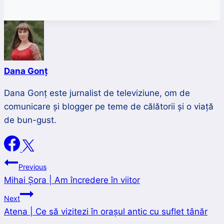
Dana Gonț
Dana Gonț este jurnalist de televiziune, om de
comunicare și blogger pe teme de călătorii și o viață
de bun-gust.
Navigare
Previous
Mihai Șora | Am încredere în viitor
în
Next
articole
Atena | Ce să vizitezi în orașul antic cu suflet tânăr