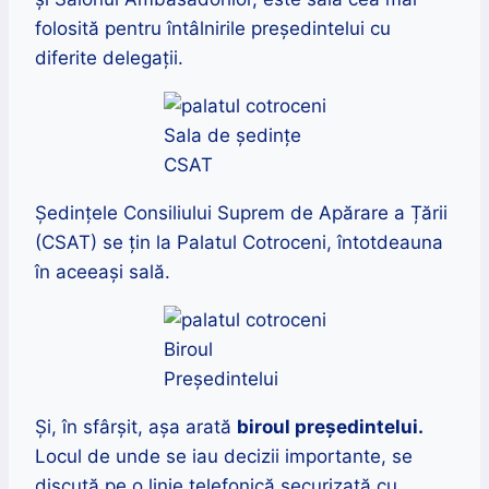
folosită pentru întâlnirile preşedintelui cu
diferite delegaţii.
Sala de ședințe
CSAT
Ședințele Consiliului Suprem de Apărare a Țării
(CSAT) se țin la Palatul Cotroceni, întotdeauna
în aceeași sală.
Biroul
Președintelui
Și, în sfârșit, așa arată
biroul preşedintelui.
Locul de unde se iau decizii importante, se
discută pe o linie telefonică securizată cu