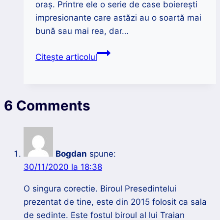
oraș. Printre ele o serie de case boierești
impresionante care astăzi au o soartă mai
bună sau mai rea, dar…
7
Citește articolul
case
boierești
impresionante
6 Comments
din
București
Bogdan
spune:
30/11/2020 la 18:38
O singura corectie. Biroul Presedintelui
prezentat de tine, este din 2015 folosit ca sala
de sedinte. Este fostul biroul al lui Traian