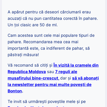
A apărut pentru că deseori cârciumarii erau
acuzați că nu pun cantitatea corectă în pahare.
Un țoi clasic are 50 de ml.
Cam acestea sunt cele mai populare tipuri de
pahare. Recomandarea mea cea mai
importantă este, ca indiferent de pahar, să
păstrați măsura!
Vă recomand să citiți și
În vizită la cramele din
Republica Moldova
sau
7 reguli ale
musafirului bine-crescut
,
dar și
să vă abonați
la newsletter pentru mai multe povești de
Bonton
.
Te invit să urmărești poveștile mele și pe