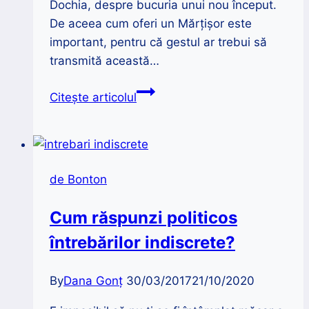
Dochia, despre bucuria unui nou început.
De aceea cum oferi un Mărțișor este
important, pentru că gestul ar trebui să
transmită această…
Cum
Citește articolul
oferi
un
Mărțișor
și
de Bonton
ce
semnifică
Cum răspunzi politicos
el?
întrebărilor indiscrete?
By
Dana Gonț
30/03/2017
21/10/2020