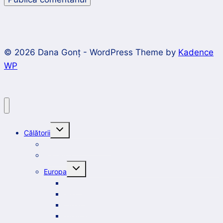
© 2026 Dana Gonț - WordPress Theme by
Kadence
WP
Toggle
Călătorii
child
menu
Întâlnire cu țara mea
București
Toggle
Europa
child
menu
Franța
Grecia
Croația
Spania