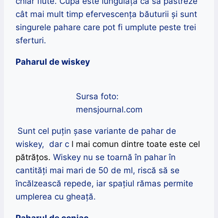
chiar flute. Cupa este lunguiață ca să păstreze
cât mai mult timp efervescența băuturii și sunt
singurele pahare care pot fi umplute peste trei
sferturi.
Paharul de wiskey
Sursa foto:
mensjournal.com
Sunt cel puțin șase variante de pahar de
wiskey, dar c
l mai comun dintre toate este cel
pătrățos.
Wiskey nu se toarnă în pahar în
cantități mai mari de 50 de ml, riscă să se
încălzească repede, iar spațiul rămas
permite
umplerea cu gheață
.