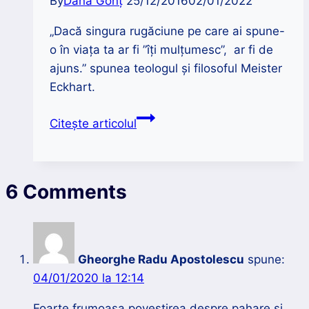
By
Dana Gonț
25/12/2016
02/01/2022
„Dacă singura rugăciune pe care ai spune-
o în viața ta ar fi ”îți mulțumesc”, ar fi de
ajuns.” spunea teologul și filosoful Meister
Eckhart.
Un
Citește articolul
cuvânt
cu
adevărat
6 Comments
magic:
mulțumesc!
Gheorghe Radu Apostolescu
spune:
04/01/2020 la 12:14
Foarte frumoasa povestirea despre pahare si