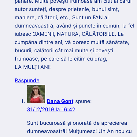
pahare. Multe povești frumoase am citit al cărui
autor sunteți, despre prietenie, bunul simț,
maniere, călătorii, etc., Sunt un FAN al
dumneavoastră, având și puncte în comun, la fel
iubesc OAMENII, NATURA, CĂLĂTORIILE. La
cumpăna dintre ani, vă doresc multă sănătate,
bucurii, călătorii cât mai multe și povești
frumoase, pe care să le citim cu drag,
LA MULȚI ANI!
Răspunde
Dana Gonț
spune:
31/12/2019 la 16:42
Sunt bucuroasă și onorată de aprecierea
dumneavoastră! Mulțumesc! Un An nou cu