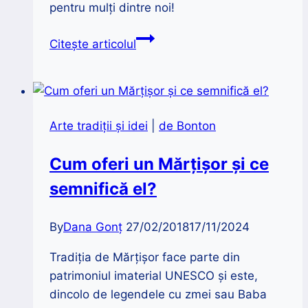
pentru mulți dintre noi!
7
Citește articolul
curiozități
despre
discul
de
Arte tradiții și idei
|
de Bonton
vinil
Cum oferi un Mărțișor și ce
semnifică el?
By
Dana Gonț
27/02/2018
17/11/2024
Tradiția de Mărțișor face parte din
patrimoniul imaterial UNESCO și este,
dincolo de legendele cu zmei sau Baba