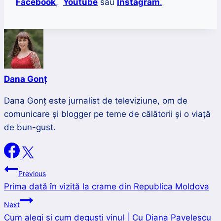
Facebook
,
Youtube
sau
Instagram
.
Dana Gonț
Dana Gonț este jurnalist de televiziune, om de
comunicare și blogger pe teme de călătorii și o viață
de bun-gust.
Navigare
Previous
Prima dată în vizită la crame din Republica Moldova
în
Next
articole
Cum alegi și cum deguști vinul | Cu Diana Pavelescu