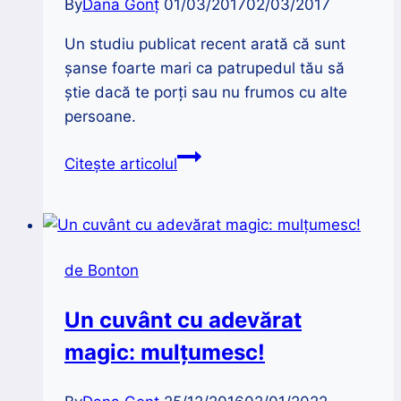
By
Dana Gonț
01/03/2017
02/03/2017
Un studiu publicat recent arată că sunt
șanse foarte mari ca patrupedul tău să
știe dacă te porți sau nu frumos cu alte
persoane.
Câinii
Citește articolul
preferă
oamenii
politicoși
de Bonton
Un cuvânt cu adevărat
magic: mulțumesc!