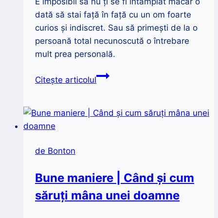
E imposibil să nu ți se fi întâmplat măcar o
dată să stai față în față cu un om foarte
curios și indiscret. Sau să primești de la o
persoană total necunoscută o întrebare
mult prea personală.
Cum
Citește articolul
răspunzi
politicos
întrebărilor
indiscrete?
de Bonton
Bune maniere | Când și cum
săruți mâna unei doamne