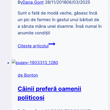
By
Dana Gonț
28/11/2018
06/03/2025
Sunt o fată de modă veche, găsesc încă
un pic de farmec în gestul unui bărbat de
a săruta mâna unei doamne. Însă numai în
anumite condiții!
Bune
Citește articolul
maniere
|
Când
și
de Bonton
cum
săruți
Câinii preferă oamenii
mâna
politicoși
unei
doamne