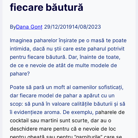
fiecare băutură
By
Dana Gonț
29/12/2019
14/08/2023
Imaginea paharelor înșirate pe o masă te poate
intimida, dacă nu știi care este paharul potrivit
pentru fiecare băutură. Dar, înainte de toate,
de ce e nevoie de atât de multe modele de
pahare?
Poate să pară un moft al oamenilor sofisticați,
dar fiecare model de pahar a apărut cu un
scop: să pună în valoare calitățile băuturii și să
îi evidențieze aroma. De exemplu, p
aharele de
cocktail sau martini sunt scurte, dar au o
deschidere mare pentru că e nevoie de loc
pentru gheață sau pentru ”garniturile” care se