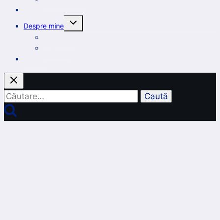
Știri și colaborări
Toggle
Despre mine
child
menu
Portofoliu
Contact
English
Caută
după: