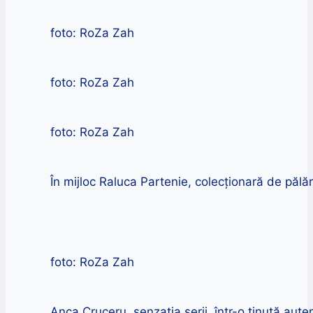
foto: RoZa Zah
foto: RoZa Zah
foto: RoZa Zah
În mijloc Raluca Partenie, colecționară de pălări
foto: RoZa Zah
Anca Cruceru, senzația serii, într-o ținută aute