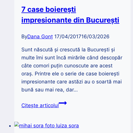
7 case boierești
impresionante din București
By
Dana Gonț
17/04/2017
16/03/2026
Sunt născută și crescută la București și
multe îmi sunt încă mirările când descopăr
câte comori puțin cunoscute are acest
oraș. Printre ele o serie de case boierești
impresionante care astăzi au o soartă mai
bună sau mai rea, dar…
7
Citește articolul
case
boierești
impresionante