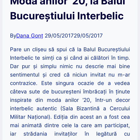
Moda anilor ’20, la Balul
Bucureștiului Interbelic
By
Dana Gonț
29/05/2017
29/05/2017
Pare un clișeu să spui că la Balul Bucureștiului
Interbelic te simți ca și când ai călători în timp.
Dar pur și simplu nimic nu descrie mai bine
sentimentul
și cred că niciun invitat nu m-ar
contrazice. Este singura ocazie de a vedea
câteva sute de bucureșteni îmbrăcați în ținute
inspirate din moda anilor ’20, într-un decor
interbelic autentic (Sala Bizantină a Cercului
Militar Național). Ediția din acest an a fost cea
mai animată dintre cele la care am participat,
iar strădania invitaților în legătură cu