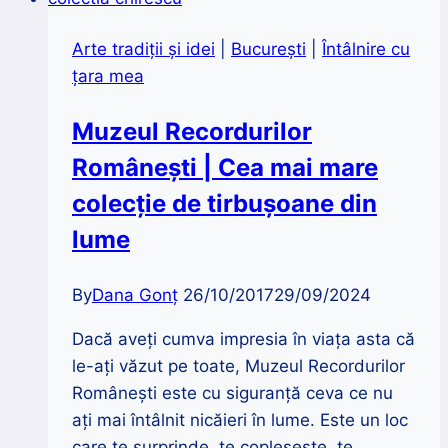
încredere
în
Arte tradiții și idei
|
București
|
Întâlnire cu
viitor
țara mea
Muzeul Recordurilor
Românești | Cea mai mare
colecție de tirbușoane din
lume
By
Dana Gonț
26/10/2017
29/09/2024
Dacă aveţi cumva impresia în viaţa asta că
le-aţi văzut pe toate, Muzeul Recordurilor
Românești este cu siguranţă ceva ce nu
aţi mai întâlnit nicăieri în lume. Este un loc
care te surprinde, te copleşeşte, te