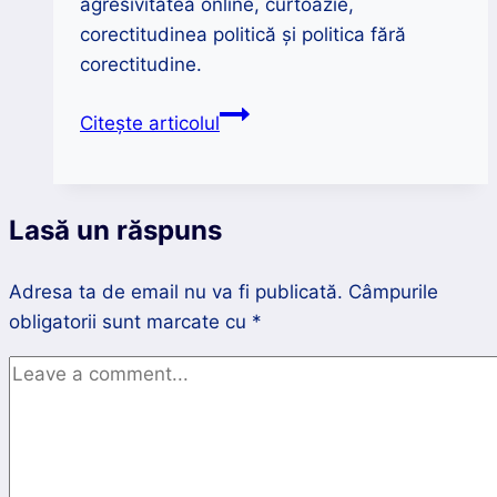
agresivitatea online, curtoazie,
corectitudinea politică și politica fără
corectitudine.
Aurora
Citește articolul
Liiceanu
despre
corectitudinea
Lasă un răspuns
politică
și
Adresa ta de email nu va fi publicată.
politica
Câmpurile
obligatorii sunt marcate cu
fără
*
corectitudine