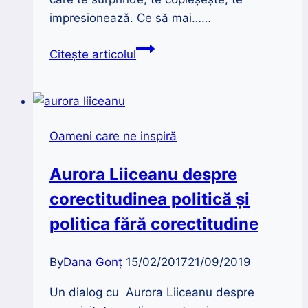
impresionează. Ce să mai……
Muzeul
Citește articolul
Recordurilor
Românești
|
Cea
Oameni care ne inspiră
mai
mare
Aurora Liiceanu despre
colecție
corectitudinea politică și
de
tirbușoane
politica fără corectitudine
din
lume
By
Dana Gonț
15/02/2017
21/09/2019
Un dialog cu Aurora Liiceanu despre