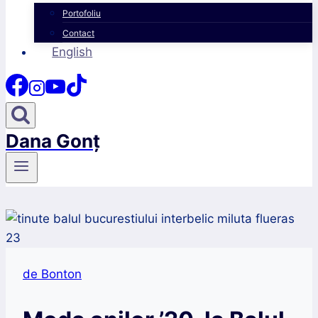
Portofoliu
Contact
English
Dana Gonț
de Bonton