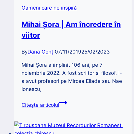
din
Oameni care ne inspiră
București
Mihai Șora | Am încredere în
viitor
By
Dana Gonț
07/11/2019
25/02/2023
Mihai Șora a împlinit 106 ani, pe 7
noiembrie 2022. A fost scriitor și filosof, i-
a avut profesori pe Mircea Eliade sau Nae
Ionescu,
Mihai
Citește articolul
Șora
|
Am