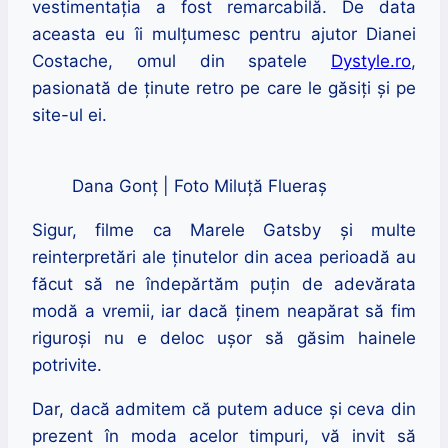
vestimentația a fost remarcabilă. De data
aceasta eu îi mulțumesc pentru ajutor Dianei
Costache, omul din spatele
Dystyle.ro
,
pasionată de ținute retro pe care le găsiți și pe
site-ul ei.
Dana Gonț | Foto Miluță Flueraș
Sigur, filme ca Marele Gatsby și multe
reinterpretări ale ținutelor din acea perioadă au
făcut să ne îndepărtăm puțin de adevărata
modă a vremii, iar dacă ținem neapărat să fim
riguroși nu e deloc ușor să găsim hainele
potrivite.
Dar, dacă admitem că putem aduce și ceva din
prezent în moda acelor timpuri, vă invit să