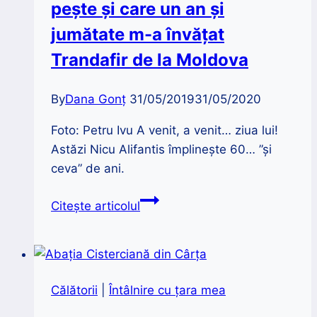
peşte şi care un an și
jumătate m-a învăţat
Trandafir de la Moldova
By
Dana Gonț
31/05/2019
31/05/2020
Foto: Petru Ivu A venit, a venit… ziua lui!
Astăzi Nicu Alifantis împlinește 60… ”și
ceva” de ani.
Nicu
Citește articolul
Alifantis
|
Aveam
un
Călătorii
|
Întâlnire cu țara mea
profesor
care