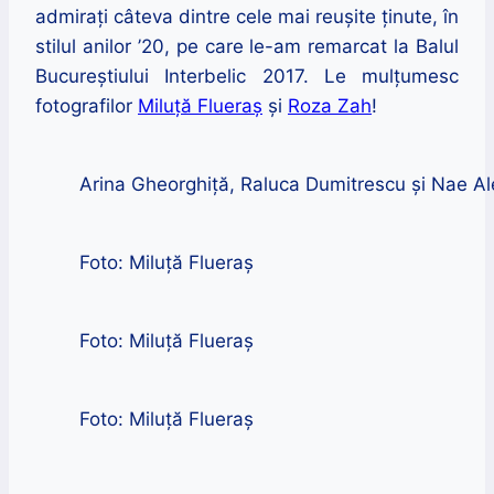
admirați câteva dintre cele mai reușite ținute, în
stilul anilor ’20, pe care le-am remarcat la Balul
Bucureștiului Interbelic 2017. Le mulțumesc
fotografilor
Miluță Flueraș
și
Roza Zah
!
Arina Gheorghiță, Raluca Dumitrescu și Nae Ale
Foto: Miluță Flueraș
Foto: Miluță Flueraș
Foto: Miluță Flueraș