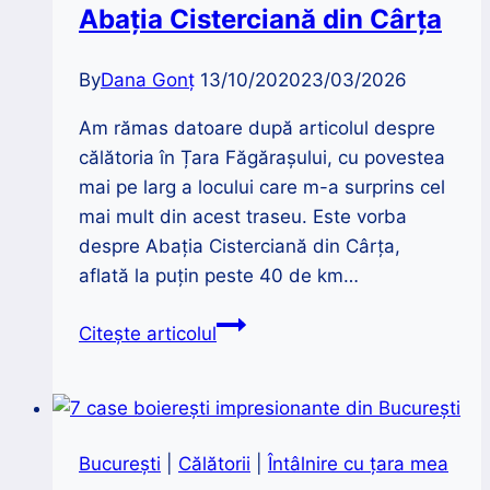
Abația Cisterciană din Cârța
mirosea
a
By
Dana Gonț
13/10/2020
23/03/2026
peşte
şi
Am rămas datoare după articolul despre
care
călătoria în Țara Făgărașului, cu povestea
un
mai pe larg a locului care m-a surprins cel
an
mai mult din acest traseu. Este vorba
și
despre Abația Cisterciană din Cârța,
jumătate
aflată la puțin peste 40 de km…
m-
a
Abația
Citește articolul
învăţat
Cisterciană
Trandafir
din
de
Cârța
la
București
|
Călătorii
|
Întâlnire cu țara mea
Moldova