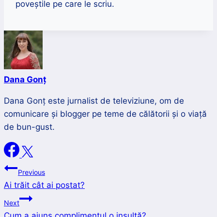
poveștile pe care le scriu.
Dana Gonț
Dana Gonț este jurnalist de televiziune, om de
comunicare și blogger pe teme de călătorii și o viață
de bun-gust.
Navigare
Previous
Ai trăit cât ai postat?
în
Next
articole
Cum a ajuns complimentul o insultă?