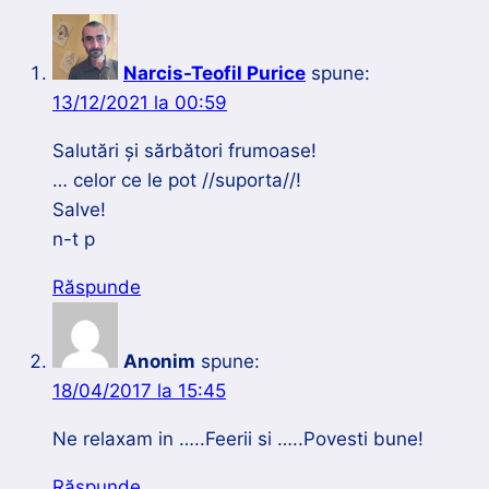
turistice
unice
Narcis-Teofil Purice
spune:
și
13/12/2021 la 00:59
recorduri
impresionante
Salutări și sărbători frumoase!
… celor ce le pot //suporta//!
Salve!
n-t p
Răspunde
Anonim
spune:
18/04/2017 la 15:45
Ne relaxam in …..Feerii si …..Povesti bune!
Răspunde