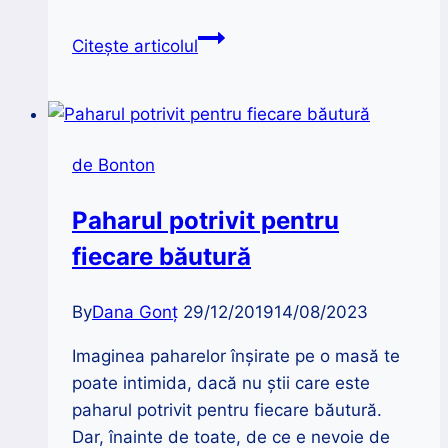
Jurnal
Citește articolul
de
călătorie
singuratică
|
de Bonton
Ziua
5,
Paharul potrivit pentru
Dubrovnik
fiecare băutură
By
Dana Gonț
29/12/2019
14/08/2023
Imaginea paharelor înșirate pe o masă te
poate intimida, dacă nu știi care este
paharul potrivit pentru fiecare băutură.
Dar, înainte de toate, de ce e nevoie de