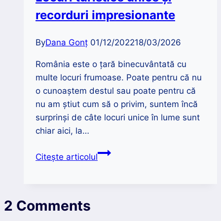
recorduri impresionante
By
Dana Gonț
01/12/2022
18/03/2026
România este o țară binecuvântată cu
multe locuri frumoase. Poate pentru că nu
o cunoaștem destul sau poate pentru că
nu am știut cum să o privim, suntem încă
surprinși de câte locuri unice în lume sunt
chiar aici, la…
România
Citește articolul
care
te
uimește
2 Comments
|
Locuri