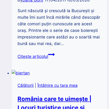
Sunt născută și crescută la București și
multe îmi sunt încă mirările când descopăr
câte comori puțin cunoscute are acest
oraș. Printre ele o serie de case boierești
impresionante care astăzi au o soartă mai
bună sau mai rea, dar…
7
Citește articolul
case
boierești
impresionante
din
Călătorii
|
Întâlnire cu țara mea
București
România care te uimește |
Locuri turistice unice și