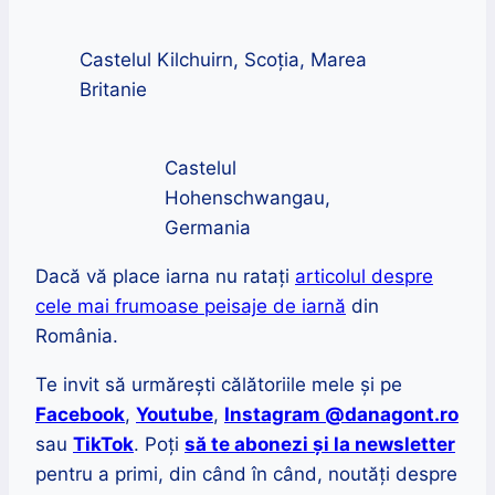
Castelul Kilchuirn, Scoția, Marea
Britanie
Castelul
Hohenschwangau,
Germania
Dacă vă place iarna nu ratați
articolul despre
cele mai frumoase peisaje de iarnă
din
România.
Te invit să urmărești călătoriile mele și pe
Facebook
,
Youtube
,
Instagram @danagont.ro
sau
TikTok
. Poți
să te abonezi și la newsletter
pentru a primi, din când în când, noutăți despre