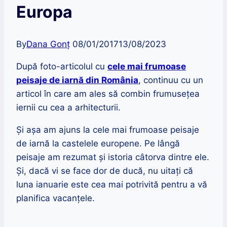
Europa
By
Dana Gonț
08/01/2017
13/08/2023
După foto-articolul cu
cele mai frumoase
peisaje de iarnă din România
, continuu cu un
articol în care am ales să combin frumusețea
iernii cu cea a arhitecturii.
Și așa am ajuns la cele mai frumoase peisaje
de iarnă la castelele europene. Pe lângă
peisaje am rezumat și istoria câtorva dintre ele.
Și, dacă vi se face dor de ducă, nu uitați că
luna ianuarie este cea mai potrivită pentru a vă
planifica vacanțele.