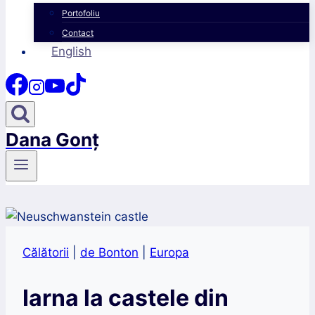
Portofoliu
Contact
English
Dana Gonț
Călătorii
|
de Bonton
|
Europa
Iarna la castele din