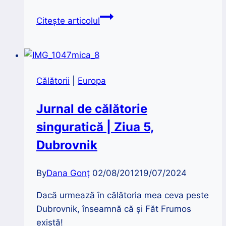
Zoli
Citește articolul
Toth
|
Muzica
este
Călătorii
|
Europa
o
știință
Jurnal de călătorie
care
singuratică | Ziua 5,
vindecă
Dubrovnik
By
Dana Gonț
02/08/2012
19/07/2024
Dacă urmează în călătoria mea ceva peste
Dubrovnik, înseamnă că şi Făt Frumos
există!