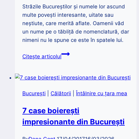
Străzile Bucureștilor și numele lor ascund
multe povești interesante, uitate sau
neștiute, care merită aflate. Oamenii văd
un nume pe o tăbliță de nomenclatură, dar
nimeni nu le spune ce este în spatele lui.
Povești
Citește articolul
uitate
despre
numele
străzilor
București
|
Călătorii
|
Întâlnire cu țara mea
din
București
7 case boierești
|
impresionante din București
Aurel
Ionescu
By
Dana Gonț
17/04/2017
16/03/2026