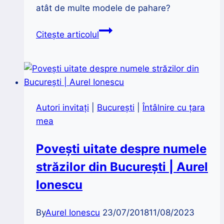
atât de multe modele de pahare?
Paharul
Citește articolul
potrivit
pentru
fiecare
băutură
Autori invitaţi
|
București
|
Întâlnire cu țara
mea
Povești uitate despre numele
străzilor din București | Aurel
Ionescu
By
Aurel Ionescu
23/07/2018
11/08/2023