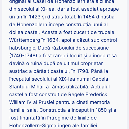
original al Casei de Hohenzollern era aici încă
din
secolul al XI-lea, dar a fost asediat aproape
un an în 1423 și distrus total
. Î
n 1454
dinastia
de
Hohenzollern
începe c
onstrucția unui al
doilea castel. Acesta a fost cucerit de trupele
Württemberg în 1634, apoi a căzut sub control
habsburgic, Dup
ă războiului de succesiune
(1740-1748)
a fost rareori locuit și a început să
devină o ruină după ce ultimul proprietar
austriac a părăsit castelul, în 1798. Până la
începutul secolului al XIX-lea numai Capela
Sfântului Mihail a rămas utilizabilă.
Actualul
castel a fost construit de Regele Frederick
William IV al Prusiei pentru a cinsti memoria
familiei sale.
Construcția a început în 1850 și a
fost finanțată în întregime de liniile de
Hohenzollern-Sigmaringen ale familiei