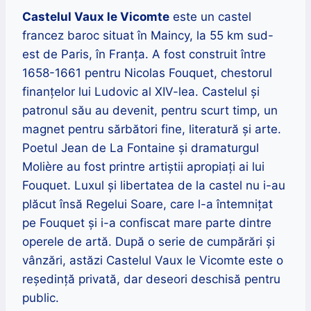
Castelul Vaux le Vicomte
este
un castel
francez baroc situat în Maincy, la 55 km sud-
est de Paris, în Franța. A fost c
onstruit între
1658-1661 pentru Nicolas Fouquet, chestorul
finanțelor lui Ludovic al XIV-lea. Castelul și
patronul său au devenit, pentru scurt timp, un
magnet pentru sărbători fine, literatură și arte.
Poetul Jean de La Fontaine și dramaturgul
Molière au fost printre artiștii apropiați ai lui
Fouquet. Luxul și libertatea de la castel nu i-au
plăcut însă Regelui Soare, care l-a întemnițat
pe Fouquet și i-a confiscat mare parte dintre
operele de artă. După o serie de cumpărări și
vânzări, astăzi Castelul Vaux le Vicomte este o
reședință privată, dar deseori deschisă pentru
public.