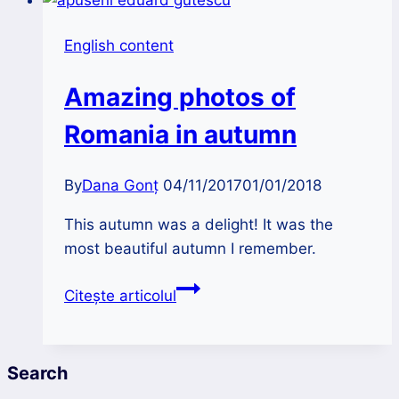
English content
Amazing photos of
Romania in autumn
By
Dana Gonț
04/11/2017
01/01/2018
This autumn was a delight! It was the
most beautiful autumn I remember.
Amazing
Citește articolul
photos
of
Romania
Search
in