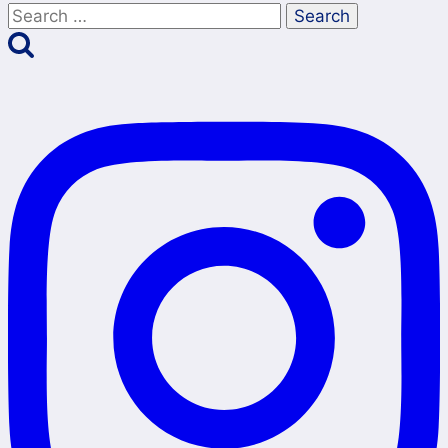
autumn
Search
for: