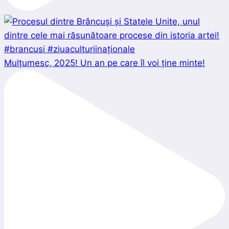
Mulțumesc, 2025! Un an pe care îl voi ține minte!