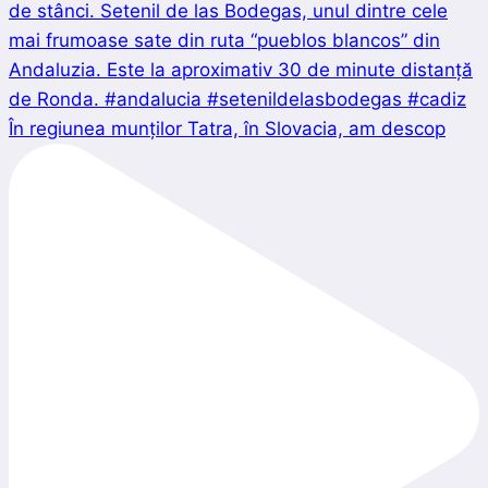
În regiunea munților Tatra, în Slovacia, am descop