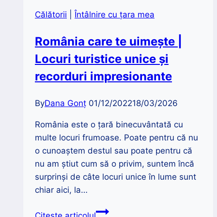
Kalnoky
Călătorii
|
Întâlnire cu țara mea
de
la
România care te uimește |
Micloșoara
Locuri turistice unice și
recorduri impresionante
By
Dana Gonț
01/12/2022
18/03/2026
România este o țară binecuvântată cu
multe locuri frumoase. Poate pentru că nu
o cunoaștem destul sau poate pentru că
nu am știut cum să o privim, suntem încă
surprinși de câte locuri unice în lume sunt
chiar aici, la…
România
Citește articolul