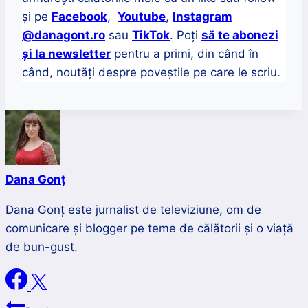
și pe
Facebook
,
Youtube
,
Instagram
@danagont.ro
sau
TikTok
. Poți
să te abonezi
și la newsletter
pentru a primi, din când în
când, noutăți despre poveștile pe care le scriu.
Dana Gonț
Dana Gonț este jurnalist de televiziune, om de
comunicare și blogger pe teme de călătorii și o viață
de bun-gust.