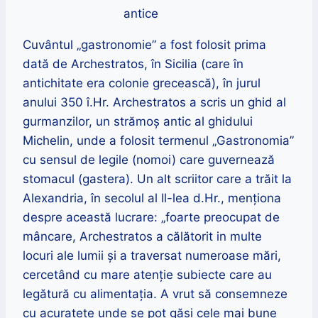
antice
Cuvântul „gastronomie” a fost folosit prima
dată de Archestratos, în Sicilia (care în
antichitate era colonie grecească), în jurul
anului 350 î.Hr. Archestratos a scris un ghid al
gurmanzilor, un strămoș antic al ghidului
Michelin, unde a folosit termenul „Gastronomia”
cu sensul de legile (nomoi) care guvernează
stomacul (gastera). Un alt scriitor care a trăit la
Alexandria, în secolul al Il-lea d.Hr., menționa
despre această lucrare: „foarte preocupat de
mâncare, Archestratos a călătorit in multe
locuri ale lumii și a traversat numeroase mări,
cercetând cu mare atenție subiecte care au
legătură cu alimentația. A vrut să consemneze
cu acuratețe unde se pot găsi cele mai bune