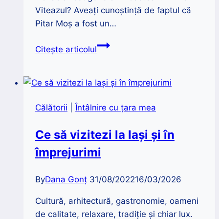
Viteazul? Aveaţi cunoştinţă de faptul că
Pitar Moş a fost un…
Străzi
Citește articolul
din
București
și
numele
Călătorii
|
Întâlnire cu țara mea
lor
|
Ce să vizitezi la Iași și în
Aurel
împrejurimi
Ionescu
By
Dana Gonț
31/08/2022
16/03/2026
Cultură, arhitectură, gastronomie, oameni
de calitate, relaxare, tradiție și chiar lux.