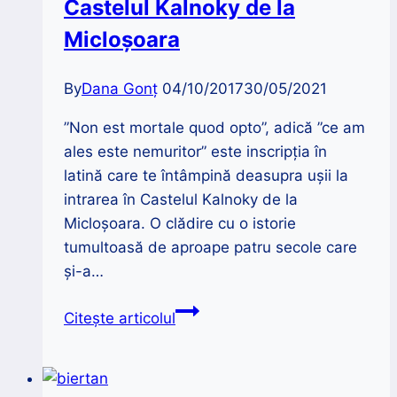
Castelul Kalnoky de la
Micloșoara
By
Dana Gonț
04/10/2017
30/05/2021
”Non est mortale quod opto”, adică ”ce am
ales este nemuritor” este inscripția în
latină care te întâmpină deasupra ușii la
intrarea în Castelul Kalnoky de la
Micloșoara. O clădire cu o istorie
tumultoasă de aproape patru secole care
și-a…
Monumente
Citește articolul
salvate
|
Castelul