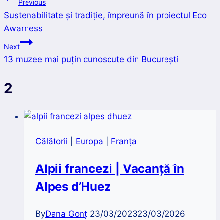
Navigare
Previous
Sustenabilitate și tradiție, împreună în proiectul Eco
în
Awarness
articole
Next
13 muzee mai puțin cunoscute din București
2
Călătorii
|
Europa
|
Franța
Alpii francezi | Vacanță în
Alpes d’Huez
By
Dana Gonț
23/03/2023
23/03/2026