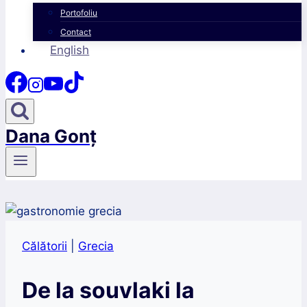
Portofoliu
Contact
English
Dana Gonț
Călătorii
|
Grecia
De la souvlaki la