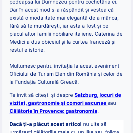
pedeapsa lui Dumnezeu pentru cochetăria ei.
Dar în acest mod s-a răspândit și vestea că
există o modalitate mai elegantă de a mânca,
fără să te murdărești, iar asta a fost și pe
placul altor familii nobiliare italiene. Caterina de
Medici a dus obiceiul și la curtea franceză și
restul e istorie.
Mulțumesc pentru invitația la acest eveniment
Oficiului de Turism Elen din România și celor de
la Fundația Culturală Greacă.
Te invit să citești și despre
Salzburg, locuri de
vizitat, gastronomie și comori ascunse
sau
Călătorie în Provence: gastronomia
.
Dacă ți-a plăcut acest articol
nu uita să
urmărești călătoriile mele cu un like sau follow