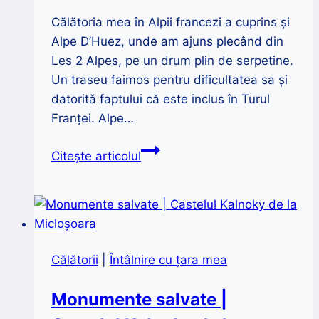
Călătoria mea în Alpii francezi a cuprins și
Alpe D’Huez, unde am ajuns plecând din
Les 2 Alpes, pe un drum plin de serpetine.
Un traseu faimos pentru dificultatea sa și
datorită faptului că este inclus în Turul
Franței. Alpe…
Alpii
Citește articolul
francezi
|
Vacanță
în
Alpes
Călătorii
|
Întâlnire cu țara mea
d’Huez
Monumente salvate |