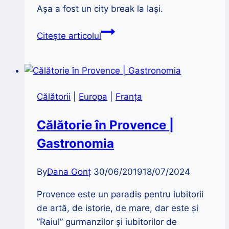
Așa a fost un city break la Iași.
Ce
Citește articolul
să
vizitezi
la
Iași
Călătorii
|
Europa
|
Franța
și
în
Călătorie în Provence |
împrejurimi
Gastronomia
By
Dana Gonț
30/06/2019
18/07/2024
Provence este un paradis pentru iubitorii
de artă, de istorie, de mare, dar este şi
”Raiul” gurmanzilor și iubitorilor de