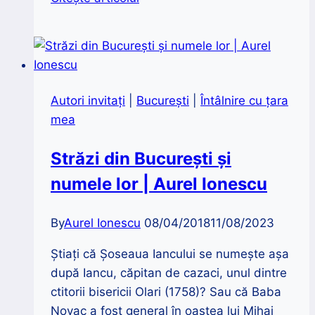
care
te
uimește
|
Locuri
Autori invitaţi
|
București
|
Întâlnire cu țara
turistice
mea
unice
și
Străzi din București și
recorduri
numele lor | Aurel Ionescu
impresionante
By
Aurel Ionescu
08/04/2018
11/08/2023
Știați că Șoseaua Iancului se numește așa
după Iancu, căpitan de cazaci, unul dintre
ctitorii bisericii Olari (1758)? Sau că Baba
Novac a fost general în oastea lui Mihai