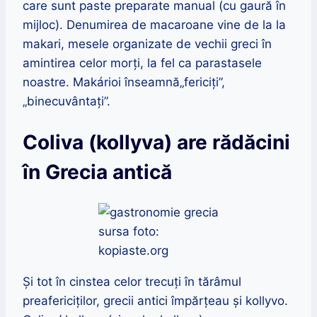
care sunt paste preparate manual (cu gaură în
mijloc). Denumirea de macaroane vine de la la
makari, mesele organizate de vechii greci în
amintirea celor morți, la fel ca parastasele
noastre. Makárioi înseamnă„fericiți”,
„binecuvântați”.
Coliva (kollyva) are rădăcini
în Grecia antică
sursa foto:
kopiaste.org
Și tot în cinstea celor trecuți în tărâmul
preafericiților, grecii antici împărțeau și kollyvo.