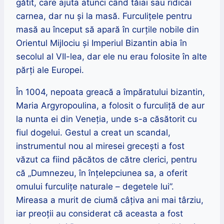
gătit, care ajuta atunci când tăiai sau ridicai
carnea, dar nu și la masă. Furculițele pentru
masă au început să apară în curțile nobile din
Orientul Mijlociu și Imperiul Bizantin abia în
secolul al VII-lea, dar ele nu erau folosite în alte
părți ale Europei.
În 1004, nepoata greacă a împăratului bizantin,
Maria Argyropoulina, a folosit o furculiță de aur
la nunta ei din Veneția, unde s-a căsătorit cu
fiul dogelui. Gestul a creat un scandal,
instrumentul nou al miresei grecești a fost
văzut ca fiind păcătos de către clerici, pentru
că „Dumnezeu, în înțelepciunea sa, a oferit
omului furculițe naturale – degetele lui”.
Mireasa a murit de ciumă câțiva ani mai târziu,
iar preoții au considerat că aceasta a fost