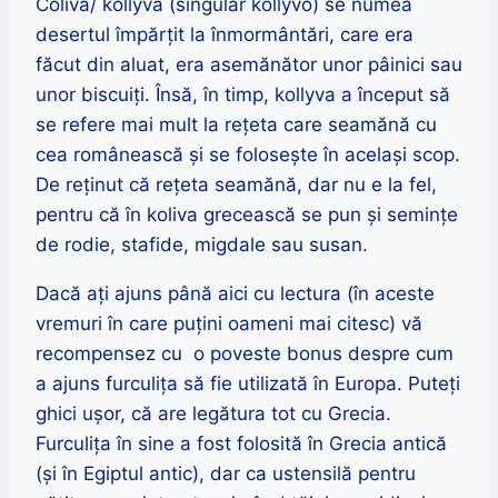
Coliva/ kollyva (singular kollyvo) se numea
desertul împărțit la înmormântări, care era
făcut din aluat, era asemănător unor pâinici sau
unor biscuiți. Însă, în timp, kollyva a început să
se refere mai mult la rețeta care seamănă cu
cea românească și se folosește în același scop.
De reținut că rețeta seamănă, dar nu e la fel,
pentru că în koliva grecească se pun și semințe
de rodie, stafide, migdale sau susan.
Dacă ați ajuns până aici cu lectura (în aceste
vremuri în care puțini oameni mai citesc) vă
recompensez cu o poveste bonus despre cum
a ajuns furculița să fie utilizată în Europa. Puteți
ghici ușor, că are legătura tot cu Grecia.
Furculița în sine a fost folosită în Grecia antică
(și în Egiptul antic), dar ca ustensilă pentru