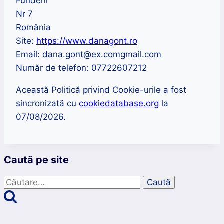
Fundeni
Nr 7
România
Site:
https://www.danagont.ro
Email:
dana.gont@
ex.com
gmail.com
Număr de telefon: 07722607212
Această Politică privind Cookie-urile a fost
sincronizată cu
cookiedatabase.org
la
07/08/2026.
Caută pe site
Caută
după: