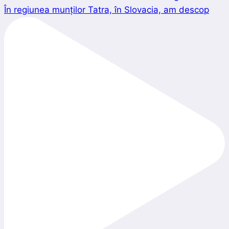
În regiunea munților Tatra, în Slovacia, am descop