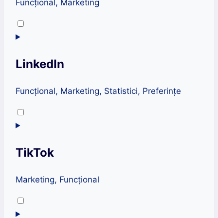
Funcțional, Marketing
Consent
to
service
LinkedIn
twitter
Funcțional, Marketing, Statistici, Preferințe
Consent
to
service
TikTok
linkedin
Marketing, Funcțional
Consent
to