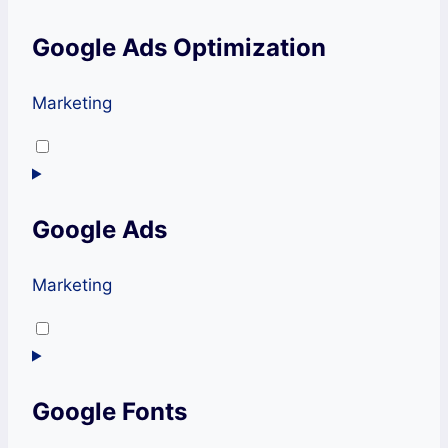
service
Google Ads Optimization
tiktok
Marketing
Consent
to
service
Google Ads
google-
ads-
optimization
Marketing
Consent
to
service
Google Fonts
google-
ads