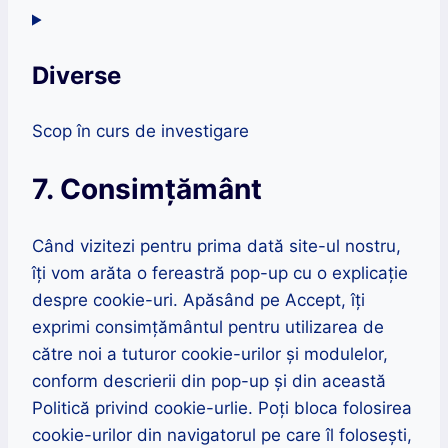
to
service
Diverse
metaslider
Scop în curs de investigare
Consent
7. Consimţământ
to
service
Când vizitezi pentru prima dată site-ul nostru,
diverse
îți vom arăta o fereastră pop-up cu o explicație
despre cookie-uri. Apăsând pe Accept, îți
exprimi consimțământul pentru utilizarea de
către noi a tuturor cookie-urilor și modulelor,
conform descrierii din pop-up și din această
Politică privind cookie-urlie. Poți bloca folosirea
cookie-urilor din navigatorul pe care îl folosești,