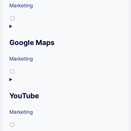
Marketing
Consent
to
service
Google Maps
google-
fonts
Marketing
Consent
to
service
YouTube
google-
maps
Marketing
Consent