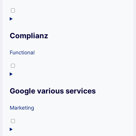
Consent
to
service
Complianz
wordpress
Functional
Consent
to
service
Google various services
complianz
Marketing
Consent
to