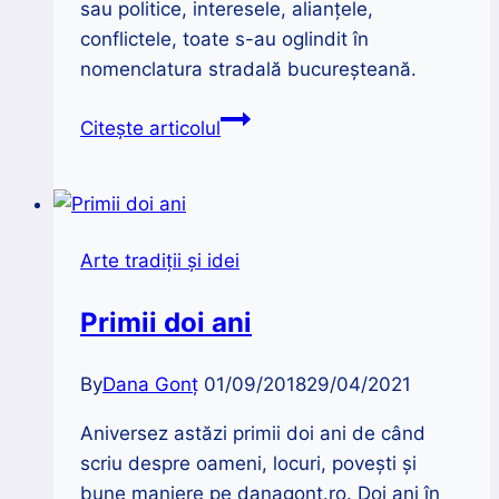
sau politice, interesele, alianțele,
conflictele, toate s-au oglindit în
nomenclatura stradală bucureșteană.
Schimbările
Citește articolul
politice
oglindite
în
numele
Arte tradiții și idei
străzilor
din
Primii doi ani
București
|
By
Dana Gonț
01/09/2018
29/04/2021
Aurel
Ionescu
Aniversez astăzi primii doi ani de când
scriu despre oameni, locuri, povești și
bune maniere pe danagont.ro. Doi ani în