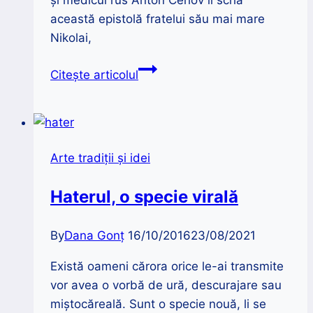
această epistolă fratelui său mai mare
Nikolai,
8
Citește articolul
lucruri
pe
care
le
Arte tradiții și idei
fac
oamenii
Haterul, o specie virală
civilizați,
de
By
Dana Gonț
16/10/2016
23/08/2021
Anton
Cehov
Există oameni cărora orice le-ai transmite
vor avea o vorbă de ură, descurajare sau
miștocăreală. Sunt o specie nouă, li se