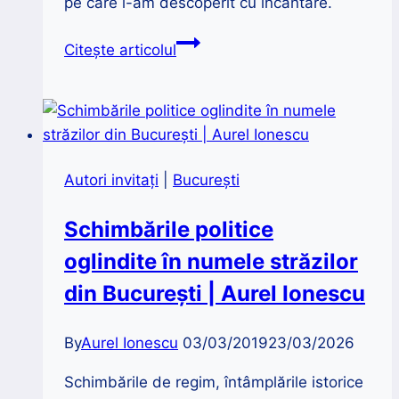
pe care l-am descoperit cu încântare.
Transilvania
Citește articolul
Gastronomică
Autori invitaţi
|
București
Schimbările politice
oglindite în numele străzilor
din București | Aurel Ionescu
By
Aurel Ionescu
03/03/2019
23/03/2026
Schimbările de regim, întâmplările istorice