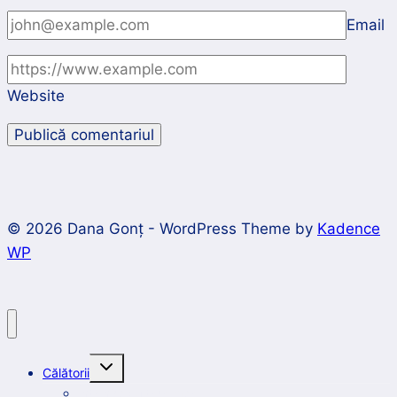
Email
Website
© 2026 Dana Gonț - WordPress Theme by
Kadence
WP
Toggle
Călătorii
child
menu
Întâlnire cu țara mea