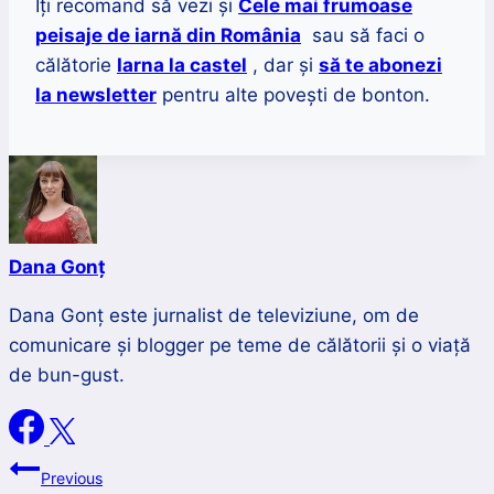
Îți recomand să vezi și
Cele mai frumoase
peisaje de iarnă din România
sau să faci o
călătorie
Iarna la castel
, dar și
să te abonezi
la newsletter
pentru alte povești de bonton.
Dana Gonț
Dana Gonț este jurnalist de televiziune, om de
comunicare și blogger pe teme de călătorii și o viață
de bun-gust.
Navigare
Previous