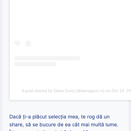
A post shared by Dana Gonţ (@danagont.ro)
on
Oct 19, 2
Dacă ţi-a plăcut selecţia mea, te rog dă un
share, să se bucure de ea cât mai multă lume.