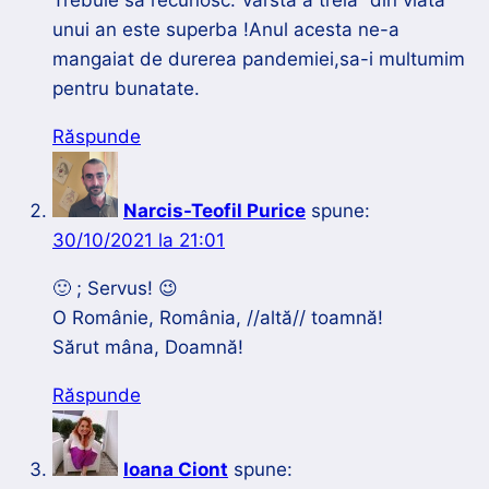
Trebuie sa recunosc:”varsta a treia” din viata
unui an este superba !Anul acesta ne-a
mangaiat de durerea pandemiei,sa-i multumim
pentru bunatate.
Răspunde
Narcis-Teofil Purice
spune:
30/10/2021 la 21:01
🙂 ; Servus! 😉
O Românie, România, //altă// toamnă!
Sărut mâna, Doamnă!
Răspunde
Ioana Ciont
spune: