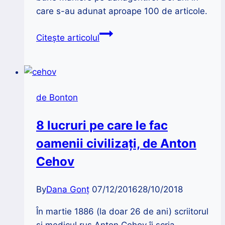
care s-au adunat aproape 100 de articole.
Primii
Citește articolul
doi
ani
de Bonton
8 lucruri pe care le fac
oamenii civilizați, de Anton
Cehov
By
Dana Gonț
07/12/2016
28/10/2018
În martie 1886 (la doar 26 de ani) scriitorul
și medicul rus Anton Cehov îi scria