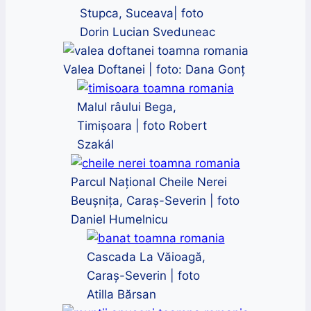
Stupca, Suceava| foto
Dorin Lucian Sveduneac
Valea Doftanei | foto: Dana Gonț
Malul râului Bega,
Timișoara | foto Robert
Szakál
Parcul Național Cheile Nerei
Beușnița, Caraş-Severin | foto
Daniel Humelnicu
Cascada La Văioagă,
Caraș-Severin | foto
Atilla Bărsan