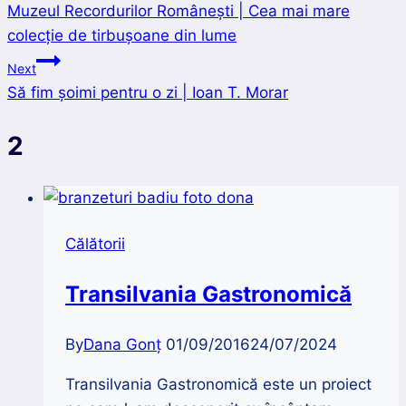
Muzeul Recordurilor Românești | Cea mai mare
în
colecție de tirbușoane din lume
articole
Next
Să fim şoimi pentru o zi | Ioan T. Morar
2
Călătorii
Transilvania Gastronomică
By
Dana Gonț
01/09/2016
24/07/2024
Transilvania Gastronomică este un proiect