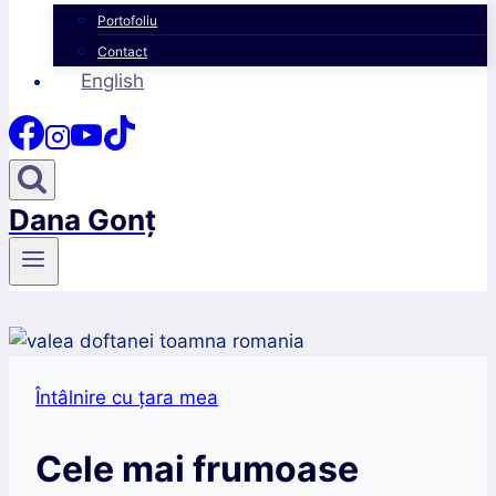
Portofoliu
Contact
English
Dana Gonț
Întâlnire cu țara mea
Cele mai frumoase