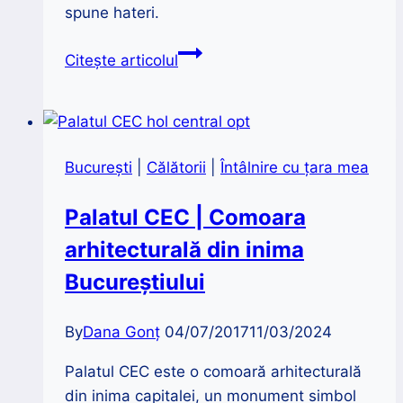
spune hateri.
Haterul,
Citește articolul
o
specie
virală
București
|
Călătorii
|
Întâlnire cu țara mea
Palatul CEC | Comoara
arhitecturală din inima
Bucureștiului
By
Dana Gonț
04/07/2017
11/03/2024
Palatul CEC este o comoară arhitecturală
din inima capitalei, un monument simbol