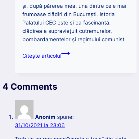
și, după părerea mea, una dintre cele mai
frumoase clădiri din București. Istoria
Palatului CEC este și ea fascinantă:
clădirea a supraviețuit cutremurelor,
bombardamentelor și regimului comunist.
Palatul
Citește articolul
CEC
|
Comoara
4 Comments
arhitecturală
din
inima
Bucureștiului
Anonim
spune:
31/10/2021 la 23:06