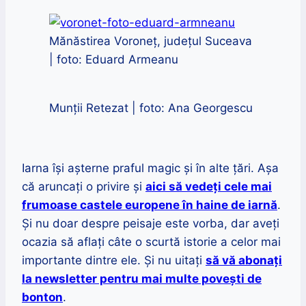
Mănăstirea Voroneț, județul Suceava
| foto: Eduard Armeanu
Munții Retezat | foto: Ana Georgescu
Iarna își așterne praful magic și în alte țări. Așa
că aruncați o privire și
aici să vedeți cele mai
frumoase castele europene în haine de iarnă
.
Și nu doar despre peisaje este vorba, dar aveți
ocazia să aflați câte o scurtă istorie a celor mai
importante dintre ele. Și nu uitați
să vă abonați
la newsletter pentru mai multe povești de
bonton
.