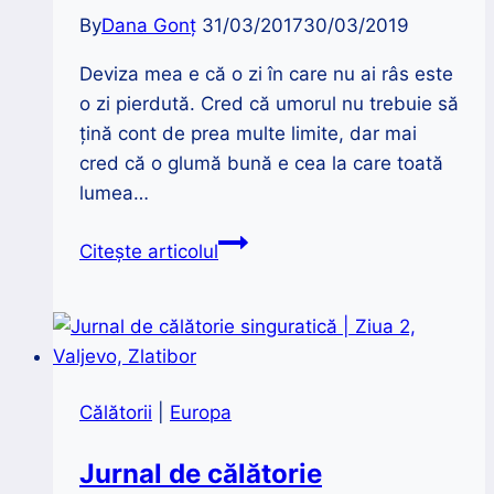
By
Dana Gonț
31/03/2017
30/03/2019
Deviza mea e că o zi în care nu ai râs este
o zi pierdută. Cred că umorul nu trebuie să
țină cont de prea multe limite, dar mai
cred că o glumă bună e cea la care toată
lumea…
Cât
Citește articolul
de
departe
poți
merge
cu
Călătorii
|
Europa
o
glumă
Jurnal de călătorie
de