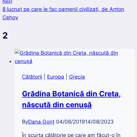
Next
articole
8 lucruri pe care le fac oamenii civilizați, de Anton
Cehov
2
Călătorii
|
Europa
|
Grecia
Grădina Botanică din Creta,
născută din cenuşă
By
Dana Gonț
04/08/2019
14/08/2023
În scurta călătorie pe care am făcut-o în