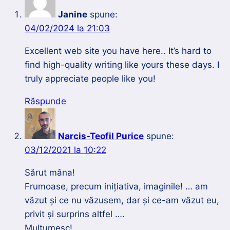
Janine
spune:
04/02/2024 la 21:03
Excellent web site you have here.. It’s hard to
find high-quality writing like yours these days. I
truly appreciate people like you!
Răspunde
Narcis-Teofil Purice
spune:
03/12/2021 la 10:22
Sărut mâna!
Frumoase, precum inițiativa, imaginile! … am
văzut și ce nu văzusem, dar și ce-am văzut eu,
privit și surprins altfel ….
Mulțumesc!