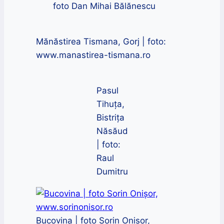
foto Dan Mihai Bălănescu
Mănăstirea Tismana, Gorj | foto:
www.manastirea-tismana.ro
Pasul
Tihuța,
Bistrița
Năsăud
| foto:
Raul
Dumitru
Bucovina | foto Sorin Onișor,