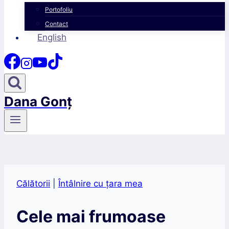
Portofoliu
Contact
English
Dana Gonț
Călătorii
|
Întâlnire cu țara mea
Cele mai frumoase