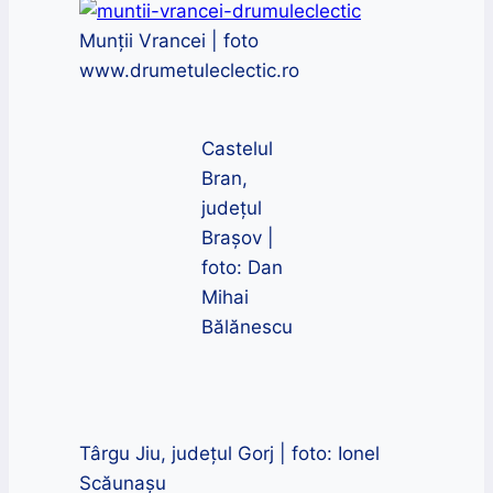
Munții Vrancei | foto
www.drumetuleclectic.ro
Castelul
Bran,
județul
Brașov |
foto: Dan
Mihai
Bălănescu
Târgu Jiu, județul Gorj | foto: Ionel
Scăunașu