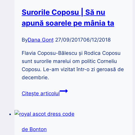
2,
Surorile Coposu | Să nu
Valjevo,
apună soarele pe mânia ta
Zlatibor
By
Dana Gonț
27/09/2017
06/12/2018
Flavia Coposu-Bălescu și Rodica Coposu
sunt surorile marelui om politic Corneliu
Coposu. Le-am vizitat într-o zi geroasă de
decembrie.
Surorile
Citește articolul
Coposu
|
Să
nu
de Bonton
apună