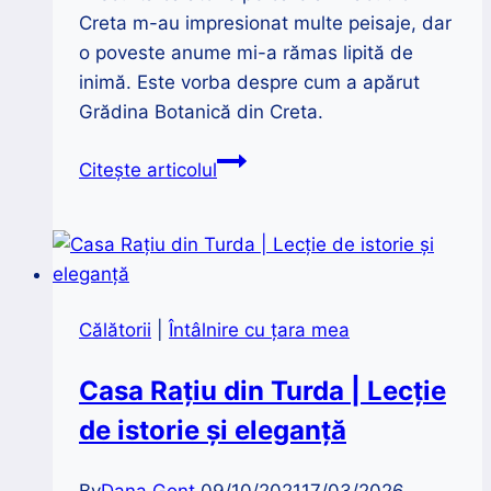
Creta m-au impresionat multe peisaje, dar
o poveste anume mi-a rămas lipită de
inimă. Este vorba despre cum a apărut
Grădina Botanică din Creta.
Grădina
Citește articolul
Botanică
din
Creta,
născută
din
Călătorii
|
Întâlnire cu țara mea
cenuşă
Casa Rațiu din Turda | Lecție
de istorie și eleganță
By
Dana Gonț
09/10/2021
17/03/2026