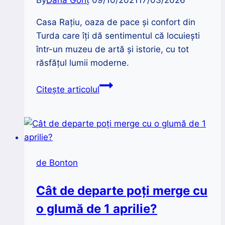
Casa Rațiu, oaza de pace și confort din
Turda care îți dă sentimentul că locuiești
într-un muzeu de artă și istorie, cu tot
răsfățul lumii moderne.
Casa
Citește articolul
Rațiu
din
Turda
|
Lecție
de Bonton
de
istorie
Cât de departe poți merge cu
și
o glumă de 1 aprilie?
eleganță