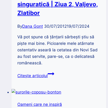
singuratică | Ziua 2, Valjevo,
1
aprilie?
Zlatibor
By
Dana Gonț
30/07/2012
19/07/2024
Vă pot spune că ţânţarii sârbeşti ştiu să
pişte mai bine. Picioarele mele atârnate
ostentativ aseară la cetatea din Novi Sad
au fost servite, pare-se, ca o delicatesă
românească.
Jurnal
Citește articolul
de
călătorie
singuratică
|
Oameni care ne inspiră
Ziua