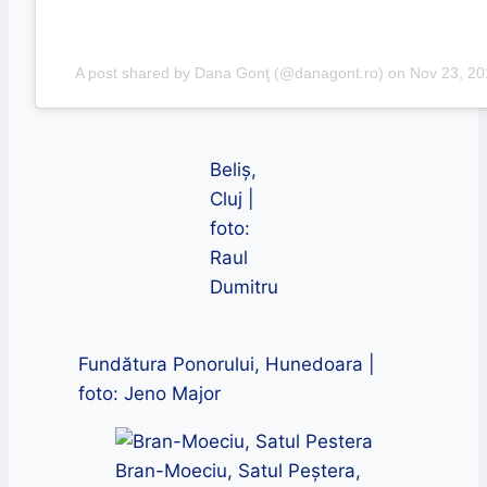
A post shared by Dana Gonţ (@danagont.ro)
on
Nov 23, 2
Beliș,
Cluj |
foto:
Raul
Dumitru
Fundătura Ponorului, Hunedoara |
foto: Jeno Major
Bran-Moeciu, Satul Peștera,