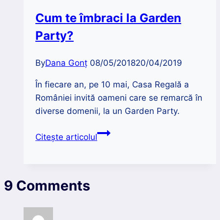
soarele
Cum te îmbraci la Garden
pe
Party?
mânia
ta
By
Dana Gonț
08/05/2018
20/04/2019
În fiecare an, pe 10 mai, Casa Regală a
României invită oameni care se remarcă în
diverse domenii, la un Garden Party.
Cum
Citește articolul
te
îmbraci
la
9 Comments
Garden
Party?