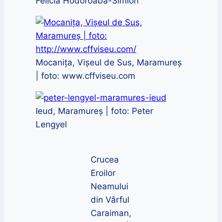
Felicia Hodoroabă-Simion
Mocanița, Vișeul de Sus, Maramureș
| foto: www.cffviseu.com
Ieud, Maramureș | foto: Peter
Lengyel
Crucea
Eroilor
Neamului
din Vârful
Caraiman,