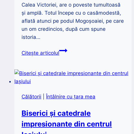
Calea Victoriei, are o poveste tumultoasă
și amplă. Totul începe cu o casămodestă,
aflată atunci pe podul Mogoșoaiei, pe care
un om credincios, după cum spune
istoria…
Palatul
Citește articolul
Regal
din
București,
astăzi
Muzeul
Călătorii
|
Întâlnire cu țara mea
Național
de
Biserici și catedrale
Artă
impresionante din centrul
de
pe