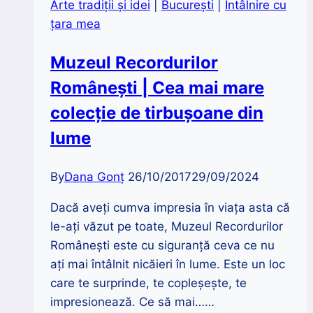
Arte tradiții și idei
|
București
|
Întâlnire cu
la
țara mea
Odorheiu
Secuiesc
Muzeul Recordurilor
Românești | Cea mai mare
colecție de tirbușoane din
lume
By
Dana Gonț
26/10/2017
29/09/2024
Dacă aveţi cumva impresia în viaţa asta că
le-aţi văzut pe toate, Muzeul Recordurilor
Românești este cu siguranţă ceva ce nu
aţi mai întâlnit nicăieri în lume. Este un loc
care te surprinde, te copleşeşte, te
impresionează. Ce să mai……