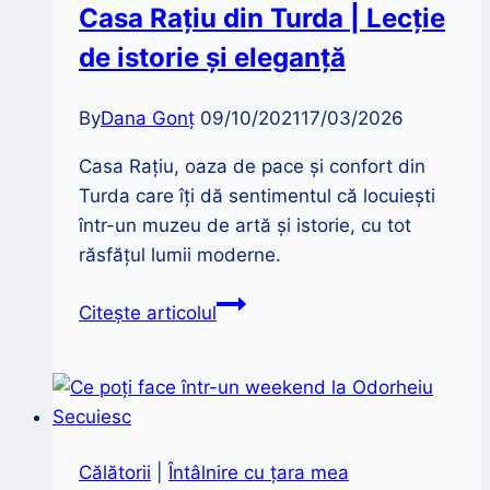
Casa Rațiu din Turda | Lecție
de istorie și eleganță
By
Dana Gonț
09/10/2021
17/03/2026
Casa Rațiu, oaza de pace și confort din
Turda care îți dă sentimentul că locuiești
într-un muzeu de artă și istorie, cu tot
răsfățul lumii moderne.
Casa
Citește articolul
Rațiu
din
Turda
|
Lecție
Călătorii
|
Întâlnire cu țara mea
de