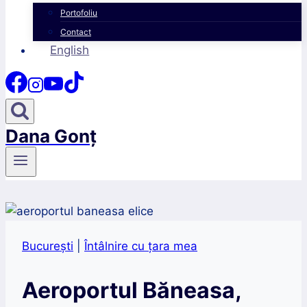
Portofoliu
Contact
English
Dana Gonț
București
|
Întâlnire cu țara mea
Aeroportul Băneasa,