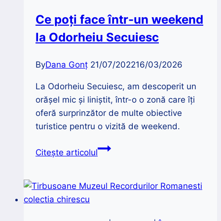
istorie
Ce poți face într-un weekend
și
la Odorheiu Secuiesc
eleganță
By
Dana Gonț
21/07/2022
16/03/2026
La Odorheiu Secuiesc, am descoperit un
orășel mic și liniștit, într-o o zonă care îți
oferă surprinzător de multe obiective
turistice pentru o vizită de weekend.
Ce
Citește articolul
poți
face
într-
un
weekend