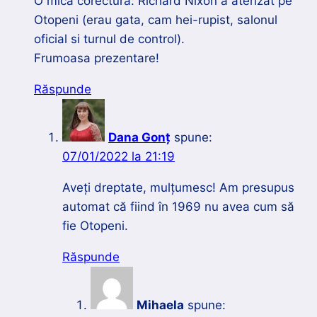
O mica corectura: Richard Nixon a aterizat pe
Otopeni (erau gata, cam hei-rupist, salonul
oficial si turnul de control).
Frumoasa prezentare!
Răspunde
Dana Gonț
spune:
07/01/2022 la 21:19
Aveți dreptate, mulțumesc! Am presupus
automat că fiind în 1969 nu avea cum să
fie Otopeni.
Răspunde
Mihaela
spune: