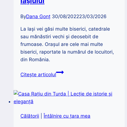
Iașiului
Calea
Victoriei
By
Dana Gonț
30/08/2022
23/03/2026
La Iași vei găsi multe biserici, catedrale
sau mănăstiri vechi și deosebit de
frumoase. Orașul are cele mai multe
biserici, raportate la numărul de locuitori,
din România.
Biserici
Citește articolul
și
catedrale
impresionante
din
centrul
Călătorii
|
Întâlnire cu țara mea
Iașiului