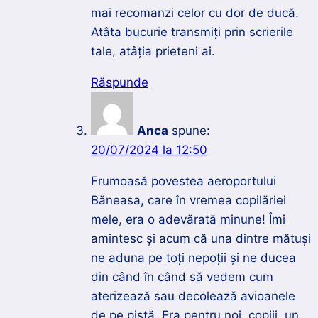
mai recomanzi celor cu dor de ducă.
Atâta bucurie transmiți prin scrierile
tale, atâția prieteni ai.
Răspunde
Anca
spune:
20/07/2024 la 12:50
Frumoasă povestea aeroportului
Băneasa, care în vremea copilăriei
mele, era o adevărată minune! Îmi
amintesc și acum că una dintre mătuși
ne aduna pe toți nepoții și ne ducea
din când în când să vedem cum
aterizează sau decolează avioanele
de pe pistă. Era pentru noi, copiii, un