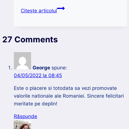
Muzeul
Citește articolul
Recordurilor
Românești
|
27 Comments
Cea
mai
mare
colecție
George
spune:
de
04/05/2022 la 08:45
tirbușoane
din
Este o placere si totodata sa vezi promovate
lume
valorile nationale ale Romaniei. Sincere felicitari
meritate pe deplin!
Răspunde