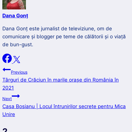
Dana Gonț
Dana Gonț este jurnalist de televiziune, om de
comunicare și blogger pe teme de călătorii și o viață
de bun-gust.
Navigare
Previous
Târguri de Crăciun în marile orașe din România în
în
2021
articole
Next
Casa Bosianu | Locul întrunirilor secrete pentru Mica
Unire
2