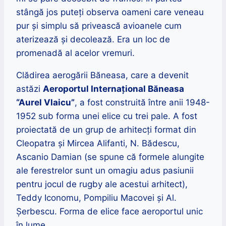
stângă jos puteți observa oameni care veneau
pur și simplu să privească avioanele cum
aterizează și decolează. Era un loc de
promenadă al acelor vremuri.
Clădirea aerogării Băneasa, care a devenit
astăzi
Aeroportul Internațional Băneasa
“Aurel Vlaicu”
, a fost construită între anii 1948-
1952 sub forma unei elice cu trei pale. A fost
proiectată de un grup de arhitecți format din
Cleopatra şi Mircea Alifanti, N. Bădescu,
Ascanio Damian (se spune că formele alungite
ale ferestrelor sunt un omagiu adus pasiunii
pentru jocul de rugby ale acestui arhitect),
Teddy Iconomu, Pompiliu Macovei şi Al.
Şerbescu. Forma de elice face aeroportul unic
în lume.