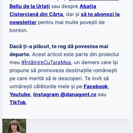
Bellu de la Urlați
sau despre
Abația
Cisterciană din Cârța
,
dar și
să te abonezi la
newsletter
pentru mai multe povești de
bonton.
Dacă ți-a plăcut, te rog dă povestea mai
departe.
Acest articol este parte din proiectul
meu
#ÎntâlnireCuȚaraMea
, un demers care își
propune să promoveze destinațiile românești
pe care merită să le descoperi. Te invit să
urmărești călătoriile mele și pe
Facebook
,
Youtube
,
Instagram @danagont.ro
sau
TikTok
.