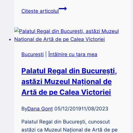
7
Citește articolul
case
boierești
impresionante
din
București
București
|
Întâlnire cu țara mea
Palatul Regal din București,
astăzi Muzeul Național de
Artă de pe Calea Victoriei
By
Dana Gonț
05/12/2019
11/08/2023
Palatul Regal din București, cunoscut
astăzi ca Muzeul Național de Artă de pe