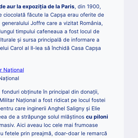
e aur la expoziția de la Paris
, din 1900,
 ciocolată făcute la Capșa erau oferite de
ea generalului Joffre care a vizitat România,
 lungul timpului cafeneaua a fost locul de
culturale și sursa principală de informare a
egelui Carol al II-lea să închidă Casa Capșa
Național
 fonduri obţinute în principal din donații,
 Militar Național a fost ridicat pe locul fostei
pentru care inginerii Anghel Saligny și Elie
ceea de a străpunge solul mlăştinos
cu piloni
 masiv. Aici aveau loc cele mai frumoase
bau fetele prin preajmă, doar-doar le remarcă