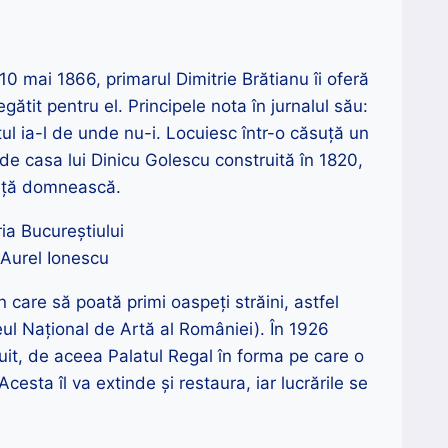
10 mai 1866, primarul Dimitrie Brătianu îi oferă
egătit pentru el. Principele nota în jurnalul său:
ul ia-l de unde nu-i. Locuiesc într-o căsuță un
 de casa lui Dinicu Golescu construită în 1820,
ință domnească.
: Aurel Ionescu
n care să poată primi oaspeți străini, astfel
ul Național de Artă al României). În 1926
ruit, de aceea Palatul Regal în forma pe care o
cesta îl va extinde și restaura, iar lucrările se