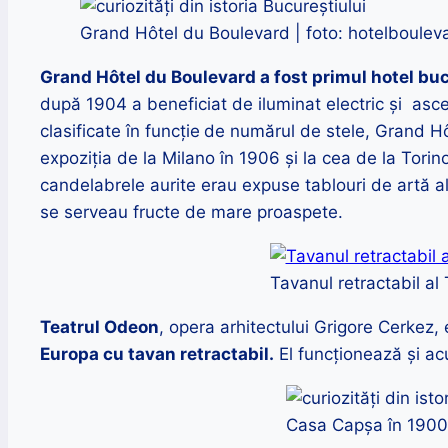
Grand Hôtel du Boulevard | foto: hotelboulev
Grand Hôtel du Boulevard
a fost primul hotel b
după 1904 a beneficiat de iluminat electric și asce
clasificate în funcție
de numărul de stele, Grand Hôt
expoziția de la Milano în 1906 și la cea de la Torino
candelabrele aurite erau expuse tablouri de artă ale
se serveau fructe de mare proaspete
.
Tavanul retractabil al
Teatrul Odeon
, opera arhitectului Grigore Cerkez,
Europa cu tavan retractabil.
El funcționează și a
Casa Capșa în 1900